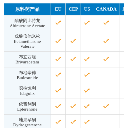
EU
CEP
US
CANADA
J
原料药产品
醋酸阿比特龙
Abiraterone Acetate
戊酸倍他米松
Betamethasone
Valerate
布立西坦
Brivaracetam
布地奈德
Budesonide
噁拉戈利
Elagolix
依普利酮
Eplerenone
地屈孕酮
Dydrogesterone